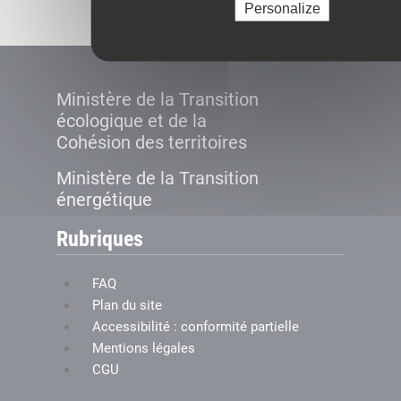
Personalize
Ministère de la Transition
écologique et de la
Cohésion des territoires
Ministère de la Transition
énergétique
Rubriques
FAQ
Plan du site
Accessibilité : conformité partielle
Mentions légales
CGU