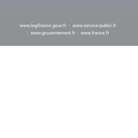
www.legifrance.gouv.fr
www.service-public.fr
www.gouvernement.fr
www.france.fr