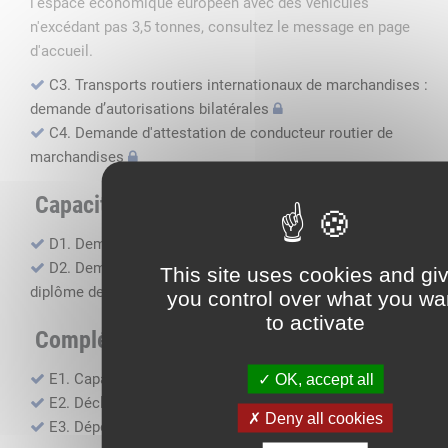
l'espace économique européen avec des véhicules
n'excédant pas 3,5 tonnes, consultez le message en page
d'accueil.
C3. Transports routiers internationaux de marchandises :
demande d’autorisations bilatérales
C4. Demande d'attestation de conducteur routier de
marchandises
Capacité professionnelle
D1. Demande d’attestation de capacité professionnelle
D2. Demande de certificat attestant l'obtention du
This site uses cookies and gi
diplôme de capacité professionnelle
you control over what you wa
to activate
Compléments, suivi financier
E1. Capacité financière
OK, accept all
E2. Déclaration de sous-traitance
Deny all cookies
E3. Dépôt des comptes annuels