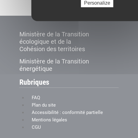
Personalize
Ministère de la Transition
écologique et de la
Cohésion des territoires
Ministère de la Transition
énergétique
Rubriques
FAQ
Plan du site
Accessibilité : conformité partielle
Mentions légales
CGU