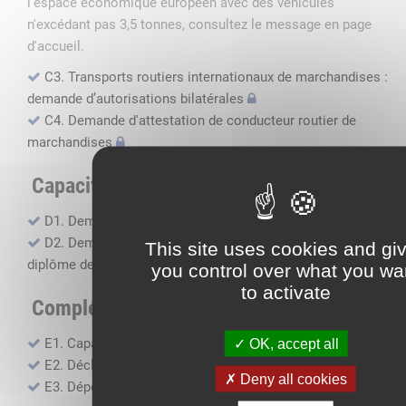
l'espace économique européen avec des véhicules
n'excédant pas 3,5 tonnes, consultez le message en page
d'accueil.
C3. Transports routiers internationaux de marchandises :
demande d’autorisations bilatérales
C4. Demande d'attestation de conducteur routier de
marchandises
Capacité professionnelle
D1. Demande d’attestation de capacité professionnelle
D2. Demande de certificat attestant l'obtention du
This site uses cookies and gi
diplôme de capacité professionnelle
you control over what you wa
to activate
Compléments, suivi financier
E1. Capacité financière
OK, accept all
E2. Déclaration de sous-traitance
Deny all cookies
E3. Dépôt des comptes annuels