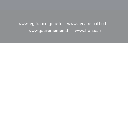
www.legifrance.gouv.fr
www.service-public.fr
www.gouvernement.fr
www.france.fr