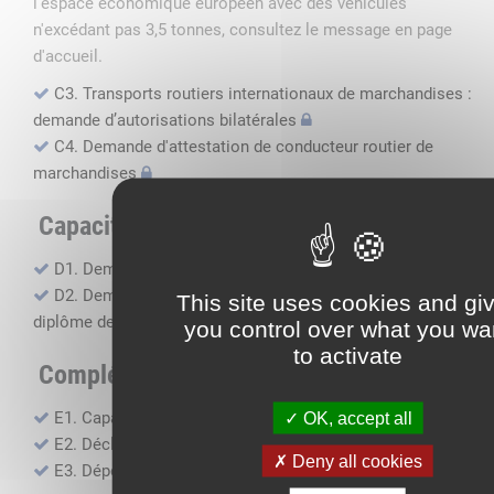
l'espace économique européen avec des véhicules
n'excédant pas 3,5 tonnes, consultez le message en page
d'accueil.
C3. Transports routiers internationaux de marchandises :
demande d’autorisations bilatérales
C4. Demande d'attestation de conducteur routier de
marchandises
Capacité professionnelle
D1. Demande d’attestation de capacité professionnelle
D2. Demande de certificat attestant l'obtention du
This site uses cookies and gi
diplôme de capacité professionnelle
you control over what you wa
to activate
Compléments, suivi financier
E1. Capacité financière
OK, accept all
E2. Déclaration de sous-traitance
Deny all cookies
E3. Dépôt des comptes annuels