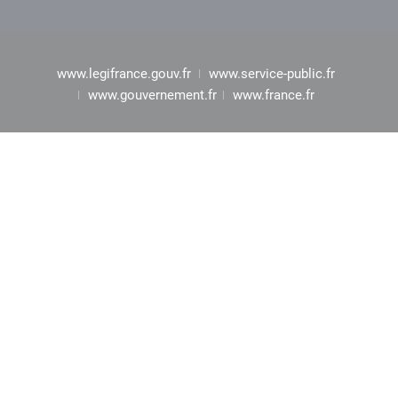
www.legifrance.gouv.fr
www.service-public.fr
www.gouvernement.fr
www.france.fr