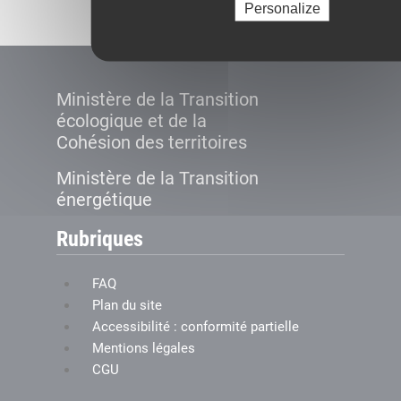
Personalize
Ministère de la Transition
écologique et de la
Cohésion des territoires
Ministère de la Transition
énergétique
Rubriques
FAQ
Plan du site
Accessibilité : conformité partielle
Mentions légales
CGU