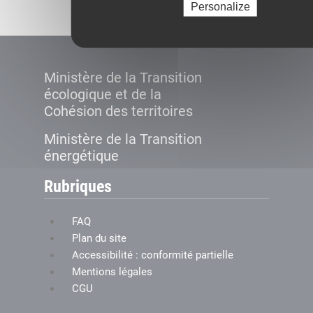
Personalize
Ministère de la Transition
écologique et de la
Cohésion des territoires
Ministère de la Transition
énergétique
Rubriques
FAQ
Plan du site
Accessibilité : conformité partielle
Mentions légales
CGU