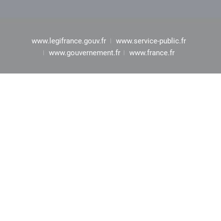
www.legifrance.gouv.fr
www.service-public.fr
www.gouvernement.fr
www.france.fr