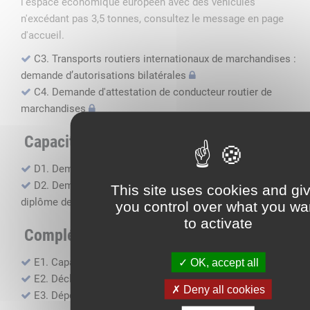
l'espace économique européen avec des véhicules
n'excédant pas 3,5 tonnes, consultez le message en page
d'accueil.
C3. Transports routiers internationaux de marchandises :
demande d’autorisations bilatérales
C4. Demande d'attestation de conducteur routier de
marchandises
Capacité professionnelle
D1. Demande d’attestation de capacité professionnelle
D2. Demande de certificat attestant l'obtention du
This site uses cookies and gi
diplôme de capacité professionnelle
you control over what you wa
to activate
Compléments, suivi financier
E1. Capacité financière
OK, accept all
E2. Déclaration de sous-traitance
Deny all cookies
E3. Dépôt des comptes annuels