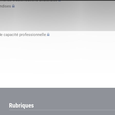
mande d’autorisations bilatérales
andises
de capacité professionnelle
Rubriques