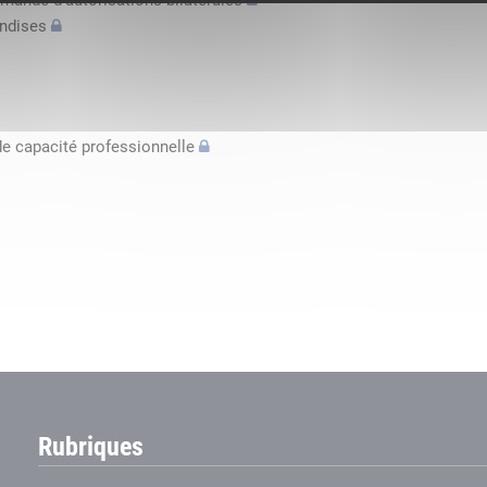
mande d’autorisations bilatérales
andises
de capacité professionnelle
Rubriques