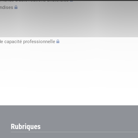
mande d’autorisations bilatérales
andises
de capacité professionnelle
Rubriques