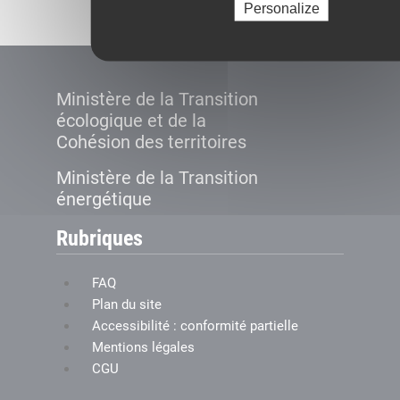
Personalize
Ministère de la Transition
écologique et de la
Cohésion des territoires
Ministère de la Transition
énergétique
Rubriques
FAQ
Plan du site
Accessibilité : conformité partielle
Mentions légales
CGU