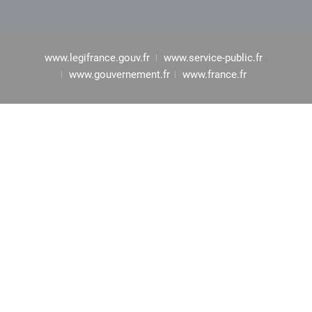
www.legifrance.gouv.fr
www.service-public.fr
www.gouvernement.fr
www.france.fr