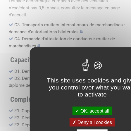
l'espace économique européen avec des véhicules
n'excédant pas 3,5 tonnes, consultez le message en page
d'accueil.
C3. Transports routiers internationaux de marchandises :
demande d’autorisations bilatérales
C4. Demande d'attestation de conducteur routier de
marchandises
Capacité professionnelle
D1. Demande d’attestation de capacité professionnelle
D2. Demande de certificat attestant l'obtention du
This site uses cookies and gi
diplôme de capacité professionnelle
you control over what you wa
to activate
Compléments, suivi financier
E1. Capacité financière
OK, accept all
E2. Déclaration de sous-traitance
Deny all cookies
E3. Dépôt des comptes annuels