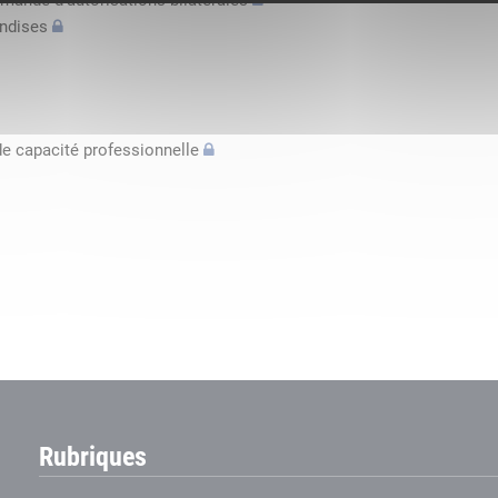
mande d’autorisations bilatérales
andises
de capacité professionnelle
Rubriques