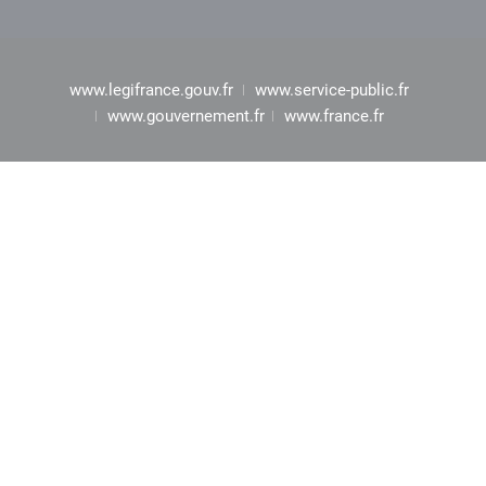
www.legifrance.gouv.fr
www.service-public.fr
www.gouvernement.fr
www.france.fr