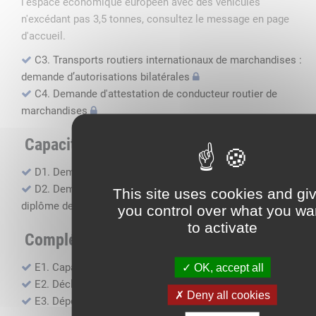
l'espace économique européen avec des véhicules
n'excédant pas 3,5 tonnes, consultez le message en page
d'accueil.
C3. Transports routiers internationaux de marchandises :
demande d’autorisations bilatérales
C4. Demande d'attestation de conducteur routier de
marchandises
Capacité professionnelle
D1. Demande d’attestation de capacité professionnelle
D2. Demande de certificat attestant l'obtention du
This site uses cookies and gi
diplôme de capacité professionnelle
you control over what you wa
to activate
Compléments, suivi financier
E1. Capacité financière
OK, accept all
E2. Déclaration de sous-traitance
Deny all cookies
E3. Dépôt des comptes annuels