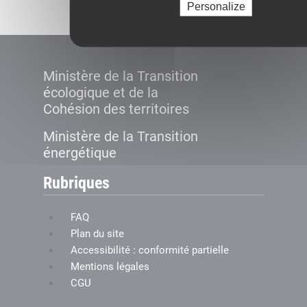
Personalize
Ministère de la Transition
écologique et de la
Cohésion des territoires
Ministère de la Transition
énergétique
Rubriques
FAQ
Plan du site
Accessibilité : conformité partielle
Mentions légales
CGU