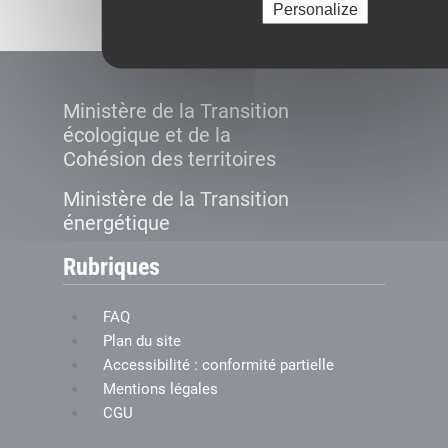
Personalize
Ministère de la Transition
écologique et de la
Cohésion des territoires
Ministère de la Transition
énergétique
Rubriques
FAQ
Plan du site
Accessibilité : conformité partielle
Mentions légales
CGU