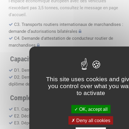
l'espace économique européen avec des véhicules
n'excédant pas 3,5 tonnes, consultez le message en page
d'accueil.
C3. Transports routiers internationaux de marchandises :
demande d’autorisations bilatérales
C4. Demande d'attestation de conducteur routier de
marchandises
Capacité professionnelle
D1. Demande d’attestation de capacité professionnelle
D2. Demande de certificat attestant l'obtention du
This site uses cookies and gi
diplôme de capacité professionnelle
you control over what you wa
to activate
Compléments, suivi financier
E1. Capacité financière
OK, accept all
E2. Déclaration de sous-traitance
Deny all cookies
E3. Dépôt des comptes annuels