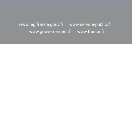
www.legifrance.gouv.fr
www.service-public.fr
www.gouvernement.fr
www.france.fr