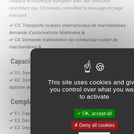
l'espace économique européen avec des véhicules
n'excédant pas 3,5 tonnes, consultez le message en page
d'accueil.
C3. Transports routiers internationaux de marchandises :
demande d’autorisations bilatérales
C4. Demande d'attestation de conducteur routier de
marchandises
Capacité professionnelle
D1. Demande d’attestation de capacité professionnelle
D2. Demande de certificat attestant l'obtention du
This site uses cookies and gi
diplôme de capacité professionnelle
you control over what you wa
to activate
Compléments, suivi financier
E1. Capacité financière
OK, accept all
E2. Déclaration de sous-traitance
Deny all cookies
E3. Dépôt des comptes annuels