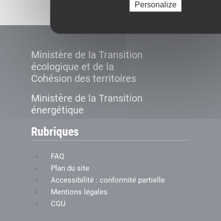
Personalize
Ministère de la Transition
écologique et de la
Cohésion des territoires
Ministère de la Transition
énergétique
Rubriques
FAQ
Plan du site
Accessibilité : conformité partielle
Mentions légales
CGU