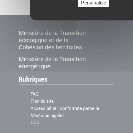
Personalize
Ministère de la Transition
écologique et de la
Cohésion des territoires
Ministère de la Transition
énergétique
Rubriques
FAQ
Plan du site
Accessibilité : conformité partielle
Mentions légales
CGU