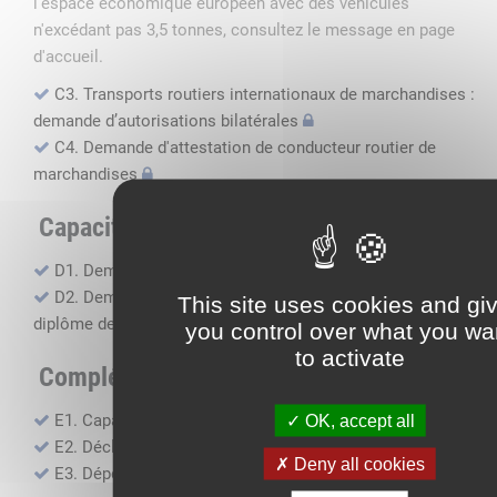
l'espace économique européen avec des véhicules
n'excédant pas 3,5 tonnes, consultez le message en page
d'accueil.
C3. Transports routiers internationaux de marchandises :
demande d’autorisations bilatérales
C4. Demande d'attestation de conducteur routier de
marchandises
Capacité professionnelle
D1. Demande d’attestation de capacité professionnelle
D2. Demande de certificat attestant l'obtention du
This site uses cookies and gi
diplôme de capacité professionnelle
you control over what you wa
to activate
Compléments, suivi financier
E1. Capacité financière
OK, accept all
E2. Déclaration de sous-traitance
Deny all cookies
E3. Dépôt des comptes annuels