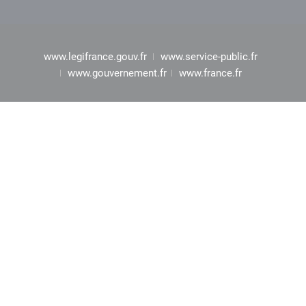
www.legifrance.gouv.fr
www.service-public.fr
www.gouvernement.fr
www.france.fr