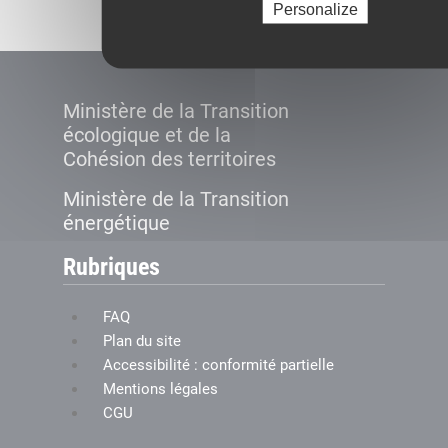
Personalize
Ministère de la Transition
écologique et de la
Cohésion des territoires
Ministère de la Transition
énergétique
Rubriques
FAQ
Plan du site
Accessibilité : conformité partielle
Mentions légales
CGU