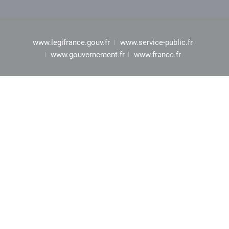
www.legifrance.gouv.fr
www.service-public.fr
www.gouvernement.fr
www.france.fr