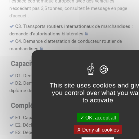
l'espace économique européen avec des véhicules
n'excédant pas 3,5 tonnes, consultez le message en page
d'accueil.
C3. Transports routiers internationaux de marchandises :
demande d’autorisations bilatérales
C4. Demande d'attestation de conducteur routier de
marchandises
Capacité professionnelle
D1. Demande d’attestation de capacité professionnelle
D2. Demande de certificat attestant l'obtention du
This site uses cookies and gi
diplôme de capacité professionnelle
you control over what you wa
to activate
Compléments, suivi financier
E1. Capacité financière
OK, accept all
E2. Déclaration de sous-traitance
Deny all cookies
E3. Dépôt des comptes annuels