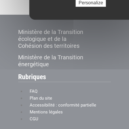
Personalize
Ministère de la Transition
écologique et de la
Cohésion des territoires
Ministère de la Transition
énergétique
Rubriques
FAQ
Plan du site
Accessibilité : conformité partielle
Mentions légales
CGU