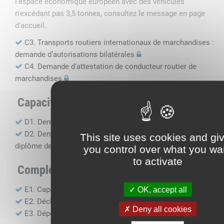
l'espace économique européen avec des véhicules
n'excédant pas 3,5 tonnes, consultez le message en page
d'accueil.
C3. Transports routiers internationaux de marchandises :
demande d’autorisations bilatérales
C4. Demande d'attestation de conducteur routier de
marchandises
Capacité professionnelle
D1. Demande d’attestation de capacité professionnelle
D2. Demande de certificat attestant l'obtention du
This site uses cookies and gi
diplôme de capacité professionnelle
you control over what you wa
to activate
Compléments, suivi financier
E1. Capacité financière
OK, accept all
E2. Déclaration de sous-traitance
Deny all cookies
E3. Dépôt des comptes annuels