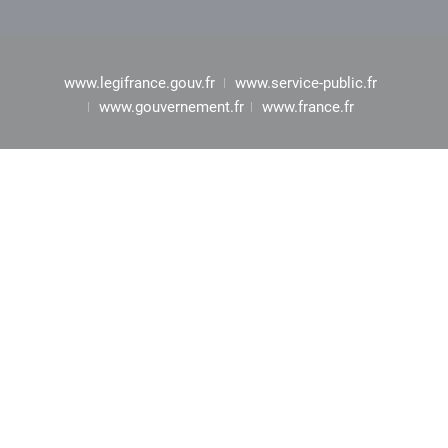
www.legifrance.gouv.fr
www.service-public.fr
www.gouvernement.fr
www.france.fr