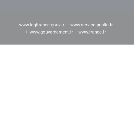
www.legifrance.gouv.fr
www.service-public.fr
www.gouvernement.fr
www.france.fr