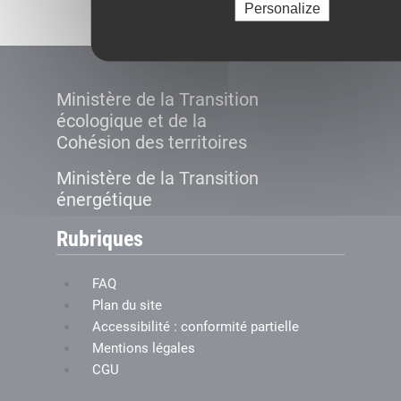
Personalize
Ministère de la Transition
écologique et de la
Cohésion des territoires
Ministère de la Transition
énergétique
Rubriques
FAQ
Plan du site
Accessibilité : conformité partielle
Mentions légales
CGU