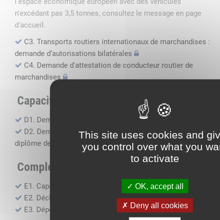
l'espace économique européen avec des véhicules
n'excédant pas 3,5 tonnes, consultez le message en page
d'accueil.
C3. Transports routiers internationaux de marchandises :
demande d’autorisations bilatérales
C4. Demande d'attestation de conducteur routier de
marchandises
Capacité professionnelle
D1. Demande d’attestation de capacité professionnelle
D2. Demande de certificat attestant l'obtention du
This site uses cookies and gi
diplôme de capacité professionnelle
you control over what you wa
to activate
Compléments, suivi financier
E1. Capacité financière
OK, accept all
E2. Déclaration de sous-traitance
Deny all cookies
E3. Dépôt des comptes annuels