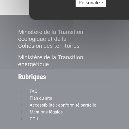
Personalize
Ministère de la Transition
écologique et de la
Cohésion des territoires
Ministère de la Transition
énergétique
Rubriques
FAQ
Plan du site
Accessibilité : conformité partielle
Mentions légales
CGU