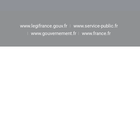
www.legifrance.gouv.fr
www.service-public.fr
www.gouvernement.fr
www.france.fr