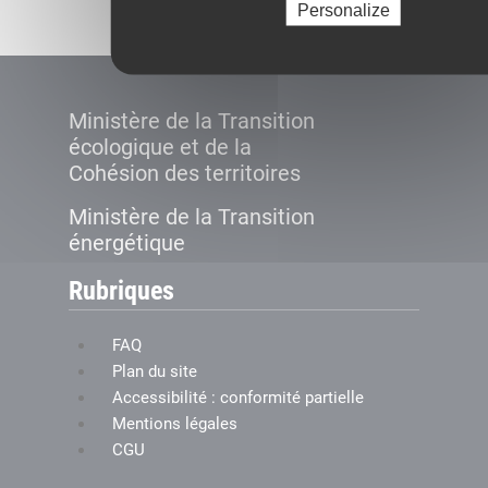
Personalize
Ministère de la Transition
écologique et de la
Cohésion des territoires
Ministère de la Transition
énergétique
Rubriques
FAQ
Plan du site
Accessibilité : conformité partielle
Mentions légales
CGU