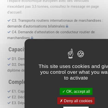
l'espace économique européen avec des véhicules
n'excédant pas 3,5 tonnes, consultez le message en page
d'accueil.
C3. Transports routiers internationaux de marchandises :
demande d’autorisations bilatérales
C4. Demande d'attestation de conducteur routier de
marchandises
Capacité professionnelle
D1. Demande d’attestation de capacité professionnelle
D2. Demande de certificat attestant l'obtention du
This site uses cookies and gi
diplôme de capacité professionnelle
you control over what you wa
to activate
Compléments, suivi financier
E1. Capacité financière
OK, accept all
E2. Déclaration de sous-traitance
Deny all cookies
E3. Dépôt des comptes annuels