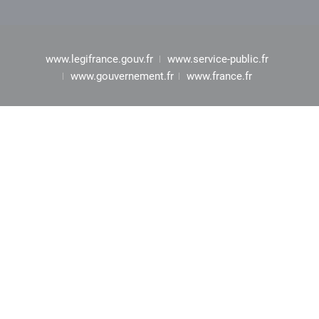
www.legifrance.gouv.fr
www.service-public.fr
www.gouvernement.fr
www.france.fr