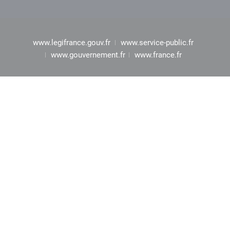
www.legifrance.gouv.fr
www.service-public.fr
www.gouvernement.fr
www.france.fr