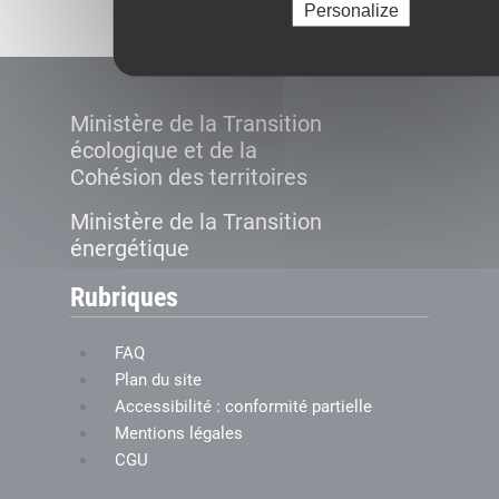
Personalize
Ministère de la Transition
écologique et de la
Cohésion des territoires
Ministère de la Transition
énergétique
Rubriques
FAQ
Plan du site
Accessibilité : conformité partielle
Mentions légales
CGU