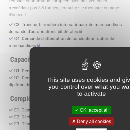
l'espace économique européen avec des véhicules
n'excédant pas 3,5 tonnes, consultez le message en page
d'accueil.
C3. Transports routiers internationaux de marchandises :
demande d’autorisations bilatérales
C4. Demande d'attestation de conducteur routier de
marchandises
Capacité professionnelle
D1. Demande d’attestation de capacité professionnelle
D2. Demande de certificat attestant l'obtention du
This site uses cookies and gi
diplôme de capacité professionnelle
you control over what you wa
to activate
Compléments, suivi financier
E1. Capacité financière
OK, accept all
E2. Déclaration de sous-traitance
Deny all cookies
E3. Dépôt des comptes annuels