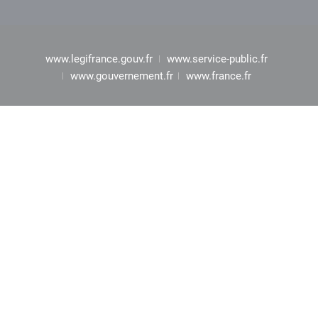
www.legifrance.gouv.fr
www.service-public.fr
www.gouvernement.fr
www.france.fr