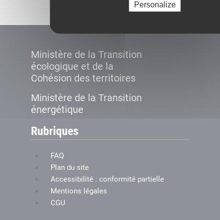
Personalize
Ministère de la Transition
écologique et de la
Cohésion des territoires
Ministère de la Transition
énergétique
Rubriques
FAQ
Plan du site
Accessibilité : conformité partielle
Mentions légales
CGU