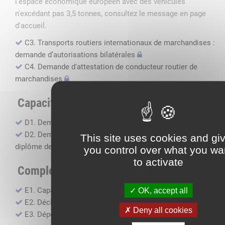
l'espace économique européen avec des véhicules
n'excédant pas 3,5 tonnes, consultez le message en page
d'accueil.
C3. Transports routiers internationaux de marchandises :
demande d’autorisations bilatérales
C4. Demande d'attestation de conducteur routier de
marchandises
Capacité professionnelle
D1. Demande d’attestation de capacité professionnelle
D2. Demande de certificat attestant l'obtention du
This site uses cookies and gi
diplôme de capacité professionnelle
you control over what you wa
to activate
Compléments, suivi financier
E1. Capacité financière
OK, accept all
E2. Déclaration de sous-traitance
Deny all cookies
E3. Dépôt des comptes annuels