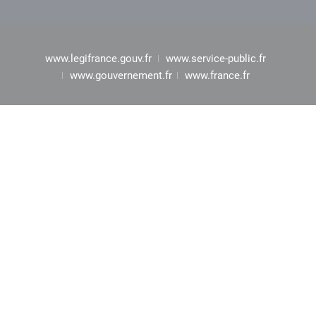
www.legifrance.gouv.fr
www.service-public.fr
www.gouvernement.fr
www.france.fr