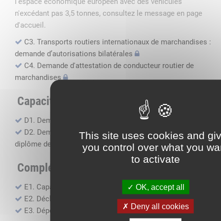
l'espace économique européen avec des véhicules
n'excédant pas 3,5 tonnes, consultez le message en page
d'accueil.
C3. Transports routiers internationaux de marchandises :
demande d’autorisations bilatérales
C4. Demande d'attestation de conducteur routier de
marchandises
Capacité professionnelle
D1. Demande d’attestation de capacité professionnelle
D2. Demande de certificat attestant l'obtention du
This site uses cookies and gi
diplôme de capacité professionnelle
you control over what you wa
to activate
Compléments, suivi financier
E1. Capacité financière
OK, accept all
E2. Déclaration de sous-traitance
Deny all cookies
E3. Dépôt des comptes annuels