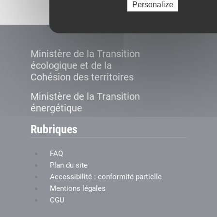
Personalize
Ministère de la Transition
écologique et de la
Cohésion des territoires
Ministère de la Transition
énergétique
Rubriques
FAQ
Plan du site
Accessibilité : conformité partielle
Mentions légales
CGU