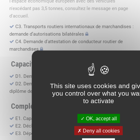
l'espace économique européen avec des véhicules
n'excédant pas 3,5 tonnes, consultez le message en page
d'accueil.
C3. Transports routiers internationaux de marchandises :
demande d’autorisations bilatérales
C4. Demande d'attestation de conducteur routier de
marchandises
Capacité professionnelle
D1. Demande d’attestation de capacité professionnelle
D2. Demande de certificat attestant l'obtention du
This site uses cookies and gi
diplôme de capacité professionnelle
you control over what you wa
to activate
Compléments, suivi financier
E1. Capacité financière
OK, accept all
E2. Déclaration de sous-traitance
Deny all cookies
E3. Dépôt des comptes annuels