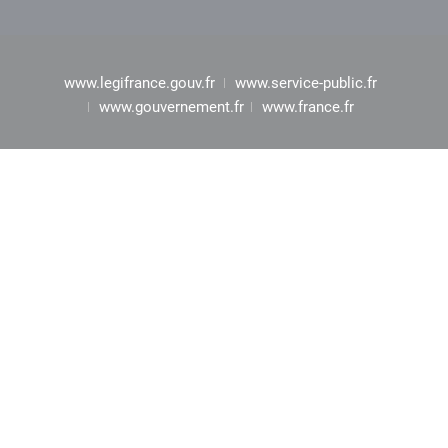
www.legifrance.gouv.fr
www.service-public.fr
www.gouvernement.fr
www.france.fr