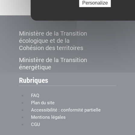
Personalize
Ministère de la Transition
écologique et de la
Cohésion des territoires
Ministère de la Transition
énergétique
Rubriques
FAQ
Plan du site
Accessibilité : conformité partielle
Mentions légales
CGU