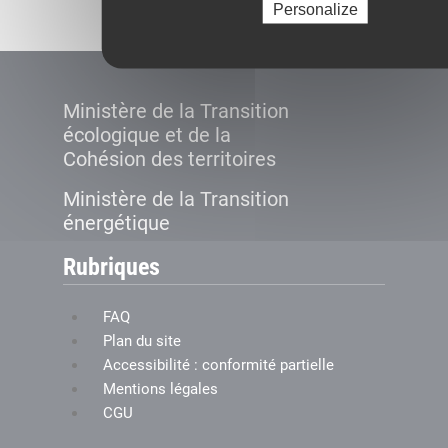
Personalize
Ministère de la Transition
écologique et de la
Cohésion des territoires
Ministère de la Transition
énergétique
Rubriques
FAQ
Plan du site
Accessibilité : conformité partielle
Mentions légales
CGU