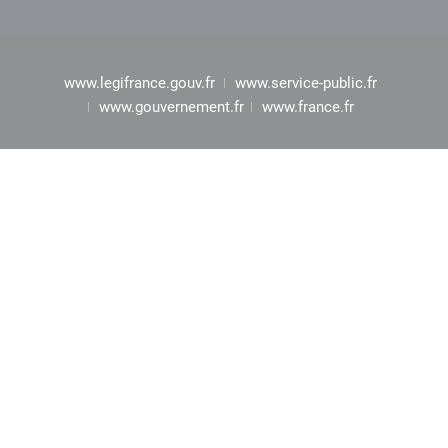
www.legifrance.gouv.fr
www.service-public.fr
www.gouvernement.fr
www.france.fr