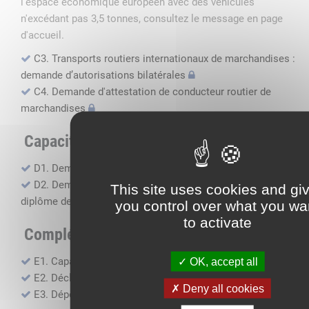
l'espace économique européen avec des véhicules
n'excédant pas 3,5 tonnes, consultez le message en page
d'accueil.
C3. Transports routiers internationaux de marchandises :
demande d’autorisations bilatérales
C4. Demande d'attestation de conducteur routier de
marchandises
Capacité professionnelle
D1. Demande d’attestation de capacité professionnelle
D2. Demande de certificat attestant l'obtention du
This site uses cookies and gi
diplôme de capacité professionnelle
you control over what you wa
to activate
Compléments, suivi financier
E1. Capacité financière
OK, accept all
E2. Déclaration de sous-traitance
Deny all cookies
E3. Dépôt des comptes annuels