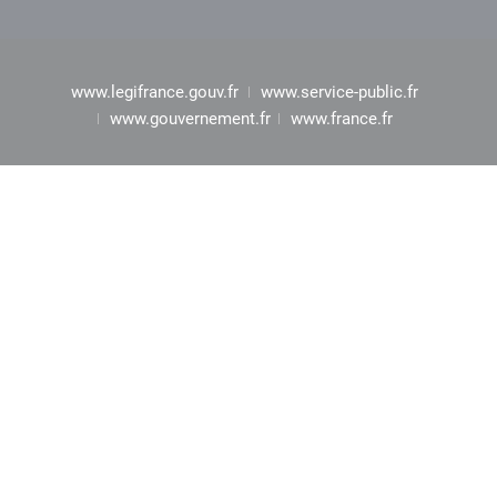
www.legifrance.gouv.fr
www.service-public.fr
www.gouvernement.fr
www.france.fr