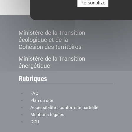
Personalize
Ministère de la Transition
écologique et de la
Cohésion des territoires
Ministère de la Transition
énergétique
Rubriques
FAQ
Plan du site
Accessibilité : conformité partielle
Mentions légales
CGU