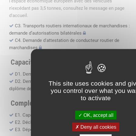
l'espace économique européen avec des véhicules
n'excédant pas 3,5 tonnes, consultez le message en page
d'accueil.
C3. Transports routiers internationaux de marchandises :
demande d’autorisations bilatérales
C4. Demande d'attestation de conducteur routier de
marchandises
Capacité professionnelle
D1. Demande d’attestation de capacité professionnelle
D2. Demande de certificat attestant l'obtention du
This site uses cookies and gi
diplôme de capacité professionnelle
you control over what you wa
to activate
Compléments, suivi financier
E1. Capacité financière
OK, accept all
E2. Déclaration de sous-traitance
Deny all cookies
E3. Dépôt des comptes annuels