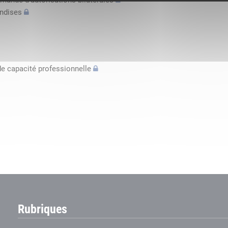
mande d’autorisations bilatérales
andises
de capacité professionnelle
Rubriques