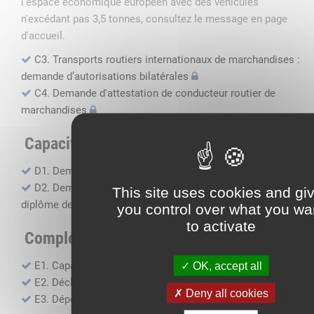
l'espace économique européen avec des véhicules
n'excédant pas 3,5 tonnes, consultez le message en page
d'accueil.
C3. Transports routiers internationaux de marchandises :
demande d’autorisations bilatérales
C4. Demande d'attestation de conducteur routier de
marchandises
Capacité professionnelle
D1. Demande d’attestation de capacité professionnelle
D2. Demande de certificat attestant l'obtention du
This site uses cookies and gi
diplôme de capacité professionnelle
you control over what you wa
to activate
Compléments, suivi financier
E1. Capacité financière
OK, accept all
E2. Déclaration de sous-traitance
Deny all cookies
E3. Dépôt des comptes annuels