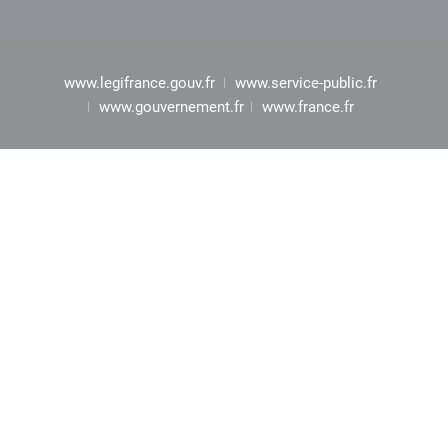
www.legifrance.gouv.fr
www.service-public.fr
www.gouvernement.fr
www.france.fr