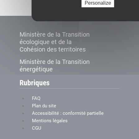
Personalize
Ministère de la Transition
écologique et de la
Cohésion des territoires
Ministère de la Transition
énergétique
Rubriques
FAQ
Plan du site
Accessibilité : conformité partielle
Mentions légales
CGU