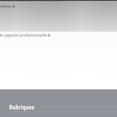
mande d’autorisations bilatérales
andises
de capacité professionnelle
Rubriques