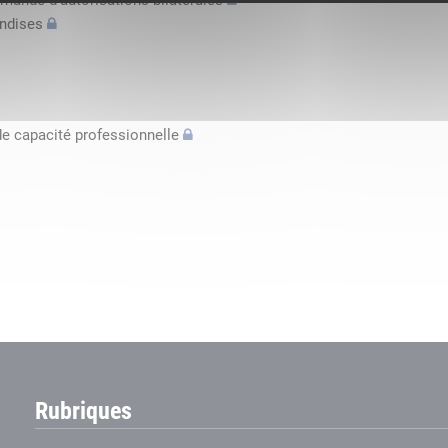
mande d’autorisations bilatérales
andises
de capacité professionnelle
Rubriques