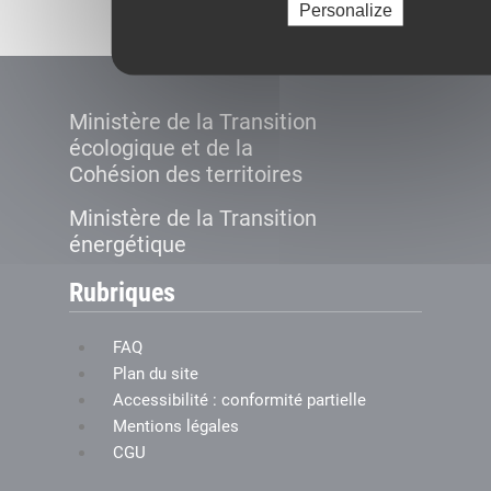
Personalize
Ministère de la Transition
écologique et de la
Cohésion des territoires
Ministère de la Transition
énergétique
Rubriques
FAQ
Plan du site
Accessibilité : conformité partielle
Mentions légales
CGU