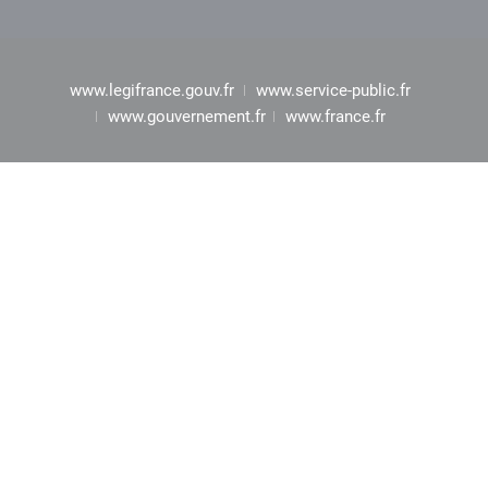
www.legifrance.gouv.fr
www.service-public.fr
www.gouvernement.fr
www.france.fr