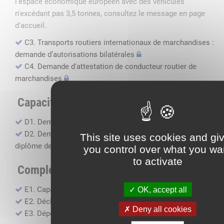
l'espace économique européen avec des véhicules
n'excédant pas 3,5 tonnes, consultez le message en page
d'accueil.
C3. Transports routiers internationaux de marchandises :
demande d’autorisations bilatérales
C4. Demande d'attestation de conducteur routier de
marchandises
Capacité professionnelle
D1. Demande d’attestation de capacité professionnelle
D2. Demande de certificat attestant l'obtention du
This site uses cookies and gi
diplôme de capacité professionnelle
you control over what you wa
to activate
Compléments, suivi financier
E1. Capacité financière
OK, accept all
E2. Déclaration de sous-traitance
Deny all cookies
E3. Dépôt des comptes annuels