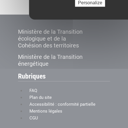
Personalize
Ministère de la Transition
écologique et de la
Cohésion des territoires
Ministère de la Transition
énergétique
Rubriques
FAQ
Plan du site
Accessibilité : conformité partielle
Mentions légales
CGU