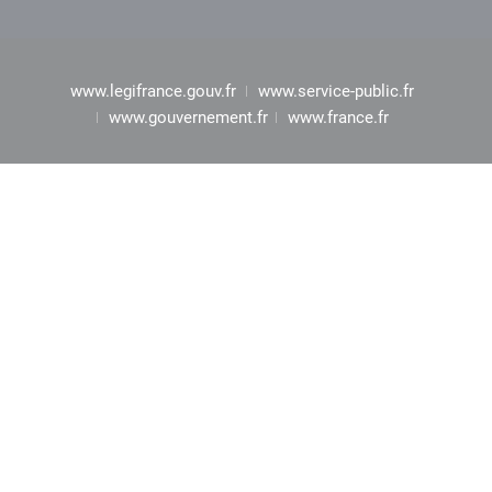
www.legifrance.gouv.fr
www.service-public.fr
www.gouvernement.fr
www.france.fr