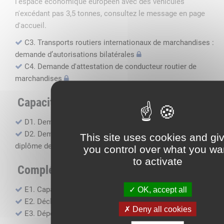
l'espace économique européen avec des véhicules
n'excédant pas 3,5 tonnes, consultez le message en page
d'accueil.
C3. Transports routiers internationaux de marchandises :
demande d’autorisations bilatérales
C4. Demande d'attestation de conducteur routier de
marchandises
Capacité professionnelle
D1. Demande d’attestation de capacité professionnelle
D2. Demande de certificat attestant l'obtention du
This site uses cookies and gi
diplôme de capacité professionnelle
you control over what you wa
to activate
Compléments, suivi financier
E1. Capacité financière
OK, accept all
E2. Déclaration de sous-traitance
Deny all cookies
E3. Dépôt des comptes annuels