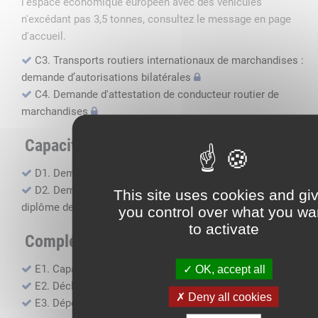
l'espace économique européen avec des véhicules
n'excédant pas 3,5 tonnes, consultez le message en page
d'accueil.
C3. Transports routiers internationaux de marchandises :
demande d’autorisations bilatérales
C4. Demande d'attestation de conducteur routier de
marchandises
Capacité professionnelle
D1. Demande d’attestation de capacité professionnelle
D2. Demande de certificat attestant l'obtention du
This site uses cookies and gi
diplôme de capacité professionnelle
you control over what you wa
to activate
Compléments, suivi financier
E1. Capacité financière
OK, accept all
E2. Déclaration de sous-traitance
Deny all cookies
E3. Dépôt des comptes annuels