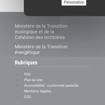
Personalize
Ministère de la Transition
écologique et de la
Cohésion des territoires
Ministère de la Transition
énergétique
Rubriques
FAQ
Plan du site
Accessibilité : conformité partielle
Mentions légales
CGU