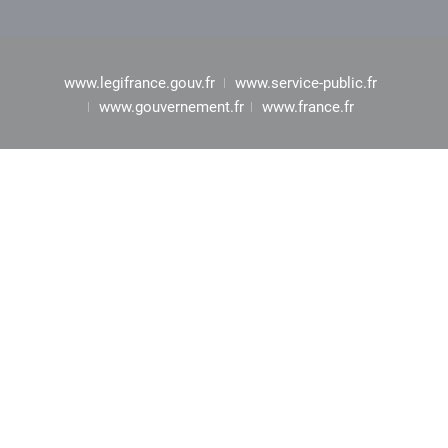
www.legifrance.gouv.fr
www.service-public.fr
www.gouvernement.fr
www.france.fr