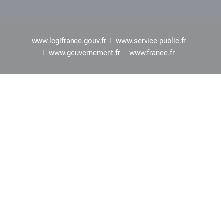
www.legifrance.gouv.fr
www.service-public.fr
www.gouvernement.fr
www.france.fr