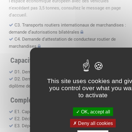
l'espace économique européen avec des véhicules
n'excédant pas 3,5 tonnes, consultez le message en page
d'accueil.
C3. Transports routiers internationaux de marchandises :
demande d’autorisations bilatérales
C4. Demande d'attestation de conducteur routier de
marchandises
Capacité professionnelle
D1. Demande d’attestation de capacité professionnelle
D2. Demande de certificat attestant l'obtention du
This site uses cookies and gi
diplôme de capacité professionnelle
you control over what you wa
to activate
Compléments, suivi financier
E1. Capacité financière
OK, accept all
E2. Déclaration de sous-traitance
Deny all cookies
E3. Dépôt des comptes annuels