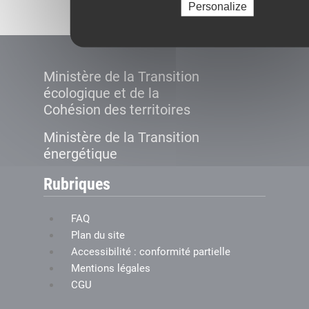
Personalize
Ministère de la Transition
écologique et de la
Cohésion des territoires
Ministère de la Transition
énergétique
Rubriques
FAQ
Plan du site
Accessibilité : conformité partielle
Mentions légales
CGU