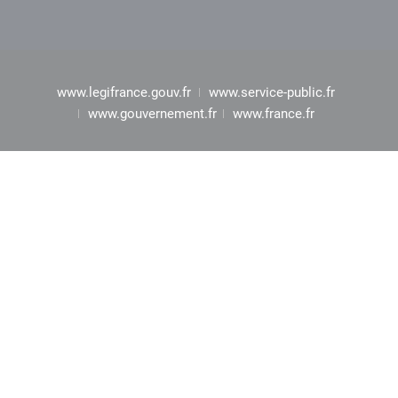
www.legifrance.gouv.fr
www.service-public.fr
www.gouvernement.fr
www.france.fr