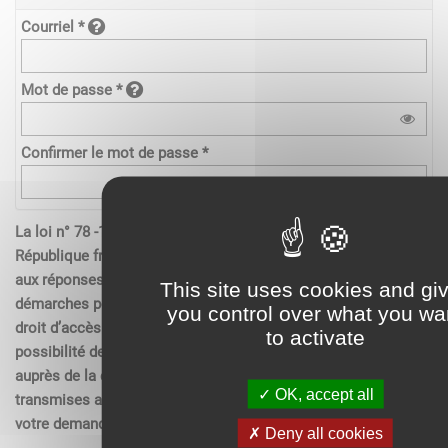
Courriel *
Mot de passe *
Confirmer le mot de passe *
La loi n° 78 -17 du 6 janvier 1978 relative à l’informatique de la
République française, aux fichiers et aux libertés s’applique
aux réponses contenues dans les demandes effectués sur les
This site uses cookies and gi
démarches pour les personnes physiques. Elle garantit un
you control over what you wa
droit d’accès aux données nominatives les concernant et la
to activate
possibilité de rectification. Ces droits peuvent être exercés
auprès de la collectivité. Les données recueillies seront
OK, accept all
transmises aux services compétents pour l’instruction de
votre demande.
Deny all cookies