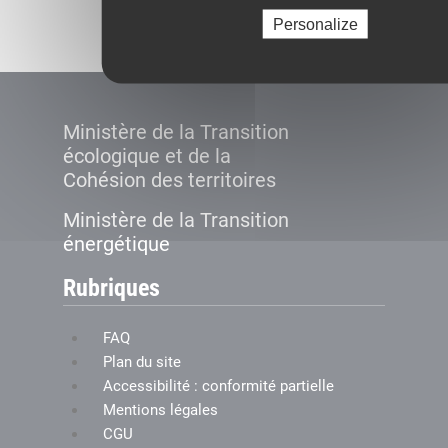
Créer le compte
Personalize
Ministère de la Transition
écologique et de la
Cohésion des territoires
Ministère de la Transition
énergétique
Rubriques
FAQ
Plan du site
Accessibilité : conformité partielle
Mentions légales
CGU