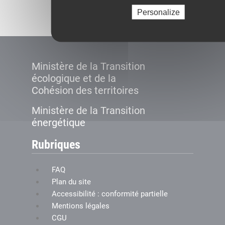
Créer le compte
Personalize
Ministère de la Transition
écologique et de la
Cohésion des territoires
Ministère de la Transition
énergétique
Rubriques
FAQ
Plan du site
Accessibilité : conformité partielle
Mentions légales
CGU