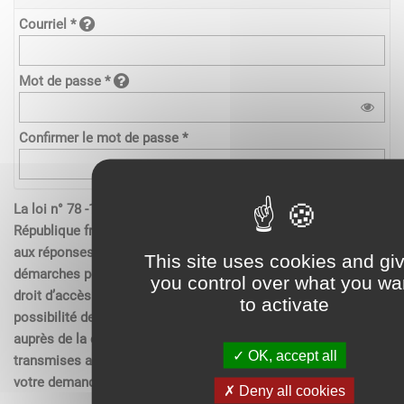
Courriel *
Mot de passe *
Confirmer le mot de passe *
La loi n° 78 -17 du 6 janvier 1978 relative à l’informatique de la
République française, aux fichiers et aux libertés s’applique
aux réponses contenues dans les demandes effectués sur les
This site uses cookies and gi
démarches pour les personnes physiques. Elle garantit un
you control over what you wa
droit d’accès aux données nominatives les concernant et la
to activate
possibilité de rectification. Ces droits peuvent être exercés
auprès de la collectivité. Les données recueillies seront
OK, accept all
transmises aux services compétents pour l’instruction de
votre demande.
Deny all cookies