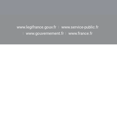
www.legifrance.gouv.fr
www.service-public.fr
www.gouvernement.fr
www.france.fr