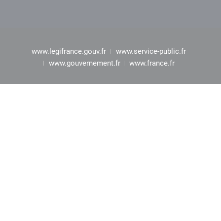
www.legifrance.gouv.fr
www.service-public.fr
www.gouvernement.fr
www.france.fr