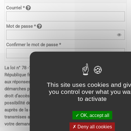
Courriel *
Mot de passe *
Confirmer le mot de passe *
La loi n° 78 -17 du 6 janvier 1978 relative à l’informatique de la
République française, aux fichiers et aux libertés s’applique
aux réponses contenues dans les demandes effectués sur les
This site uses cookies and gi
démarches pour les personnes physiques. Elle garantit un
you control over what you wa
droit d’accès aux données nominatives les concernant et la
to activate
possibilité de rectification. Ces droits peuvent être exercés
auprès de la collectivité. Les données recueillies seront
OK, accept all
transmises aux services compétents pour l’instruction de
votre demande.
Deny all cookies