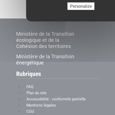
Créer le compte
Personalize
Ministère de la Transition
écologique et de la
Cohésion des territoires
Ministère de la Transition
énergétique
Rubriques
FAQ
Plan du site
Accessibilité : conformité partielle
Mentions légales
CGU