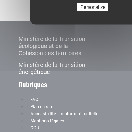
Créer le compte
Personalize
Ministère de la Transition
écologique et de la
Cohésion des territoires
Ministère de la Transition
énergétique
Rubriques
FAQ
Plan du site
Accessibilité : conformité partielle
Mentions légales
CGU