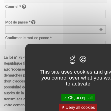
Courriel *
Mot de passe *
Confirmer le mot de passe *
La loi n° 78 -17 du 6 janvier 1978 relative à l’informatique de la
République française, aux fichiers et aux libertés s’applique
aux réponses contenues dans les demandes effectués sur les
This site uses cookies and gi
démarches pour les personnes physiques. Elle garantit un
you control over what you wa
droit d’accès aux données nominatives les concernant et la
to activate
possibilité de rectification. Ces droits peuvent être exercés
auprès de la collectivité. Les données recueillies seront
OK, accept all
transmises aux services compétents pour l’instruction de
votre demande.
Deny all cookies