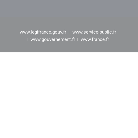
www.legifrance.gouv.fr
www.service-public.fr
www.gouvernement.fr
www.france.fr