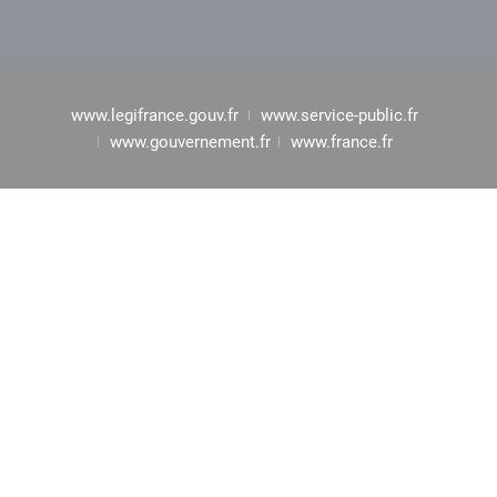
www.legifrance.gouv.fr
www.service-public.fr
www.gouvernement.fr
www.france.fr