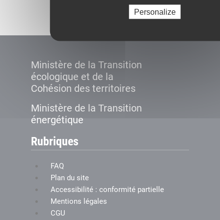
Créer le compte
Personalize
Ministère de la Transition
écologique et de la
Cohésion des territoires
Ministère de la Transition
énergétique
Rubriques
FAQ
Plan du site
Accessibilité : conformité partielle
Mentions légales
CGU