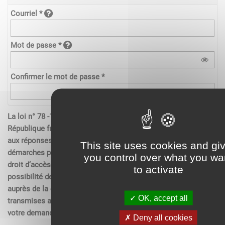
Courriel *
Mot de passe *
Confirmer le mot de passe *
La loi n° 78 -17 du 6 janvier 1978 relative à l’informatique de la
République française, aux fichiers et aux libertés s’applique
aux réponses contenues dans les demandes effectués sur les
This site uses cookies and gi
démarches pour les personnes physiques. Elle garantit un
you control over what you wa
droit d’accès aux données nominatives les concernant et la
to activate
possibilité de rectification. Ces droits peuvent être exercés
auprès de la collectivité. Les données recueillies seront
OK, accept all
transmises aux services compétents pour l’instruction de
votre demande.
Deny all cookies