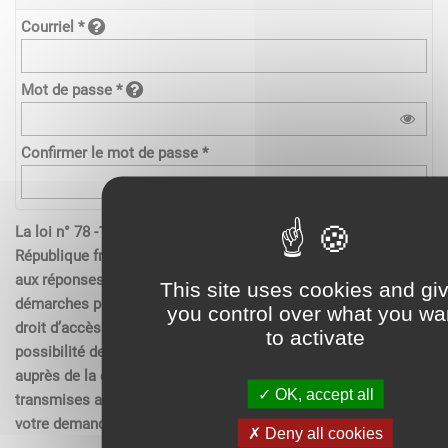
Courriel *
Mot de passe *
Confirmer le mot de passe *
La loi n° 78 -17 du 6 janvier 1978 relative à l’informatique de la
République française, aux fichiers et aux libertés s’applique
aux réponses contenues dans les demandes effectués sur les
This site uses cookies and gi
démarches pour les personnes physiques. Elle garantit un
you control over what you wa
droit d’accès aux données nominatives les concernant et la
to activate
possibilité de rectification. Ces droits peuvent être exercés
auprès de la collectivité. Les données recueillies seront
OK, accept all
transmises aux services compétents pour l’instruction de
votre demande.
Deny all cookies