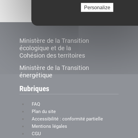
Créer le compte
Personalize
Ministère de la Transition
écologique et de la
Cohésion des territoires
Ministère de la Transition
énergétique
Rubriques
FAQ
Plan du site
Accessibilité : conformité partielle
Mentions légales
CGU