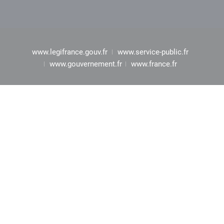
www.legifrance.gouv.fr
www.service-public.fr
www.gouvernement.fr
www.france.fr