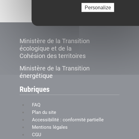
Créer le compte
Personalize
Ministère de la Transition
écologique et de la
Cohésion des territoires
Ministère de la Transition
énergétique
Rubriques
FAQ
Plan du site
Accessibilité : conformité partielle
Mentions légales
CGU