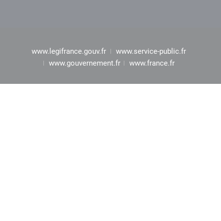
www.legifrance.gouv.fr
www.service-public.fr
www.gouvernement.fr
www.france.fr