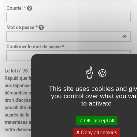
Courriel *
Mot de passe *
Confirmer le mot de passe *
La loi n° 78 -17 du 6 janvier 1978 relative à l’informatique de la
République française, aux fichiers et aux libertés s’applique
aux réponses contenues dans les demandes effectués sur les
This site uses cookies and gi
démarches pour les personnes physiques. Elle garantit un
you control over what you wa
droit d’accès aux données nominatives les concernant et la
to activate
possibilité de rectification. Ces droits peuvent être exercés
auprès de la collectivité. Les données recueillies seront
OK, accept all
transmises aux services compétents pour l’instruction de
votre demande.
Deny all cookies