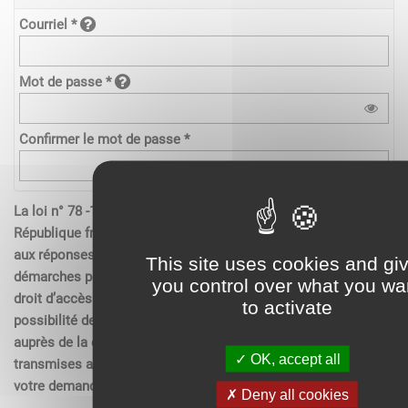
Courriel *
Mot de passe *
Confirmer le mot de passe *
La loi n° 78 -17 du 6 janvier 1978 relative à l’informatique de la
République française, aux fichiers et aux libertés s’applique
aux réponses contenues dans les demandes effectués sur les
This site uses cookies and gi
démarches pour les personnes physiques. Elle garantit un
you control over what you wa
droit d’accès aux données nominatives les concernant et la
to activate
possibilité de rectification. Ces droits peuvent être exercés
auprès de la collectivité. Les données recueillies seront
OK, accept all
transmises aux services compétents pour l’instruction de
votre demande.
Deny all cookies