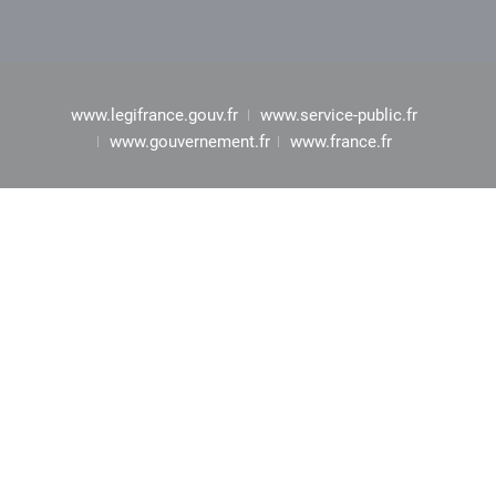
www.legifrance.gouv.fr
www.service-public.fr
www.gouvernement.fr
www.france.fr