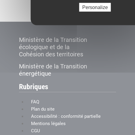
Créer le compte
Personalize
Ministère de la Transition
écologique et de la
Cohésion des territoires
Ministère de la Transition
énergétique
Rubriques
FAQ
Plan du site
Accessibilité : conformité partielle
Mentions légales
CGU