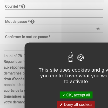
Courriel *
Mot de passe *
Confirmer le mot de passe *
La loi n° 78 -17 du 6 janvier 1978 relative à l’informatique de la
République française, aux fichiers et aux libertés s’applique
aux réponses contenues dans les demandes effectués sur les
This site uses cookies and gi
démarches pour les personnes physiques. Elle garantit un
you control over what you wa
droit d’accès aux données nominatives les concernant et la
to activate
possibilité de rectification. Ces droits peuvent être exercés
auprès de la collectivité. Les données recueillies seront
OK, accept all
transmises aux services compétents pour l’instruction de
votre demande.
Deny all cookies