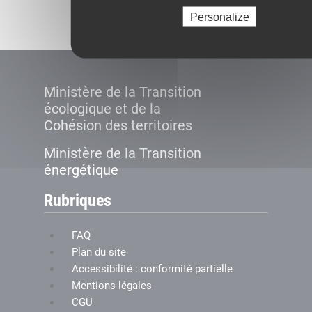
Créer le compte
Personalize
Ministère de la Transition
écologique et de la
Cohésion des territoires
Ministère de la Transition
énergétique
Rubriques
FAQ
Plan du site
Accessibilité : conformité partielle
Mentions légales
CGU