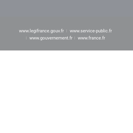
www.legifrance.gouv.fr
www.service-public.fr
www.gouvernement.fr
www.france.fr