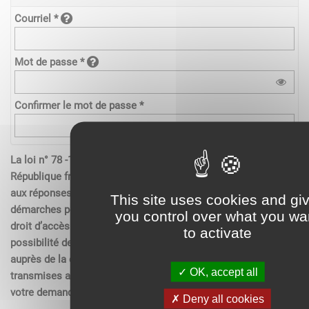
Courriel *
Mot de passe *
Confirmer le mot de passe *
La loi n° 78 -17 du 6 janvier 1978 relative à l’informatique de la
République française, aux fichiers et aux libertés s’applique
aux réponses contenues dans les demandes effectués sur les
This site uses cookies and gi
démarches pour les personnes physiques. Elle garantit un
you control over what you wa
droit d’accès aux données nominatives les concernant et la
to activate
possibilité de rectification. Ces droits peuvent être exercés
auprès de la collectivité. Les données recueillies seront
OK, accept all
transmises aux services compétents pour l’instruction de
votre demande.
Deny all cookies