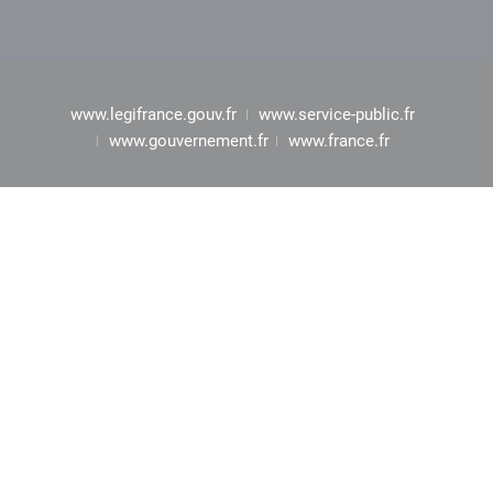
www.legifrance.gouv.fr
www.service-public.fr
www.gouvernement.fr
www.france.fr