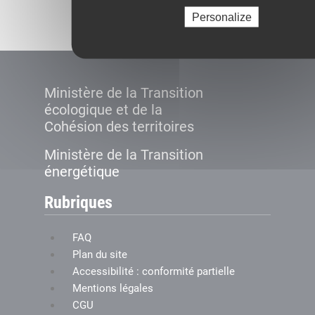
Créer le compte
Personalize
Ministère de la Transition
écologique et de la
Cohésion des territoires
Ministère de la Transition
énergétique
Rubriques
FAQ
Plan du site
Accessibilité : conformité partielle
Mentions légales
CGU