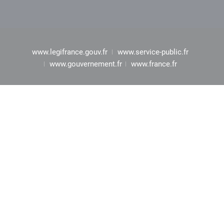
www.legifrance.gouv.fr
www.service-public.fr
www.gouvernement.fr
www.france.fr