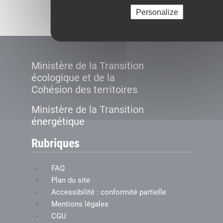
Créer le compte
Personalize
Ministère de la Transition
écologique et de la
Cohésion des territoires
Ministère de la Transition
énergétique
Rubriques
FAQ
Plan du site
Accessibilité : conformité partielle
Mentions légales
CGU