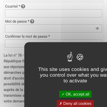
Courriel *
Mot de passe *
Confirmer le mot de passe *
La loi n° 78 -17 du 6 janvier 1978 relative à l’informatique de la
République française, aux fichiers et aux libertés s’applique
aux réponses contenues dans les demandes effectués sur les
This site uses cookies and gi
démarches pour les personnes physiques. Elle garantit un
you control over what you wa
droit d’accès aux données nominatives les concernant et la
to activate
possibilité de rectification. Ces droits peuvent être exercés
auprès de la collectivité. Les données recueillies seront
OK, accept all
transmises aux services compétents pour l’instruction de
votre demande.
Deny all cookies