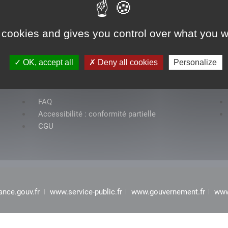
 cookies and gives you control over what you w
OK, accept all
Deny all cookies
Personalize
Rubriques
FAQ
Accessibilité : conformité partielle
CGU
ance.gouv.fr
www.service-public.fr
www.gouvernement.fr
www