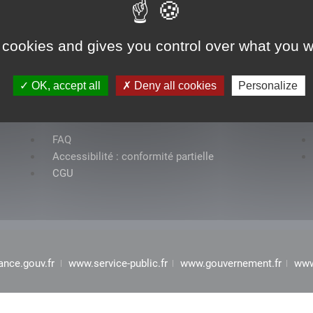
 cookies and gives you control over what you w
OK, accept all
Deny all cookies
Personalize
Rubriques
FAQ
Accessibilité : conformité partielle
CGU
ance.gouv.fr
www.service-public.fr
www.gouvernement.fr
www