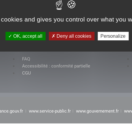
 cookies and gives you control over what you w
OK, accept all
Deny all cookies
Personalize
Rubriques
FAQ
Accessibilité : conformité partielle
CGU
ance.gouv.fr
www.service-public.fr
www.gouvernement.fr
www