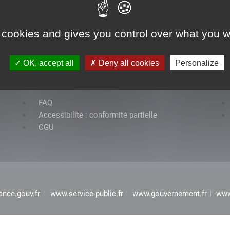
 cookies and gives you control over what you w
OK, accept all
Deny all cookies
Personalize
Rubriques
FAQ
Accessibilité : conformité partielle
CGU
ance.gouv.fr
www.service-public.fr
www.gouvernement.fr
www