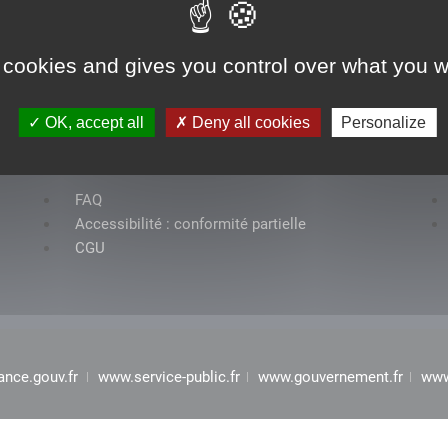
 cookies and gives you control over what you w
OK, accept all
Deny all cookies
Personalize
Rubriques
FAQ
Accessibilité : conformité partielle
CGU
ance.gouv.fr
www.service-public.fr
www.gouvernement.fr
www