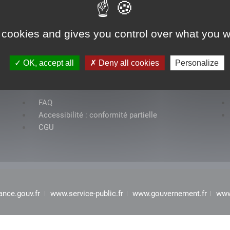
 cookies and gives you control over what you w
OK, accept all
Deny all cookies
Personalize
Rubriques
FAQ
Accessibilité : conformité partielle
CGU
ance.gouv.fr
www.service-public.fr
www.gouvernement.fr
www