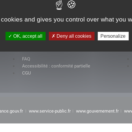
 cookies and gives you control over what you w
OK, accept all
Deny all cookies
Personalize
Rubriques
FAQ
Accessibilité : conformité partielle
CGU
ance.gouv.fr
www.service-public.fr
www.gouvernement.fr
www